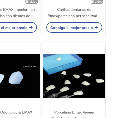
El video
El video
las EMAX transforman
Carillas dentarias de
isa con dientes de
Emax/porcelana personalizadas
 natural altamente
de alta precisión para
 el mejor precio
Consiga el mejor precio
translúcidos
odontología cosmética
a Odontología EMAX
Porcelana Emax Veneer