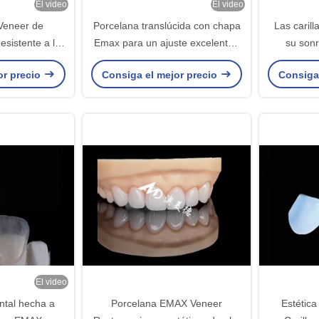
El video
El video
Veneer de
Porcelana translúcida con chapa
Las caril
sistente a las
Emax para un ajuste excelente /
su sonr
sistencia
estética natural
aspecto
or precio
Consiga el mejor precio
Consiga
El video
ntal hecha a
Porcelana EMAX Veneer
Estétic