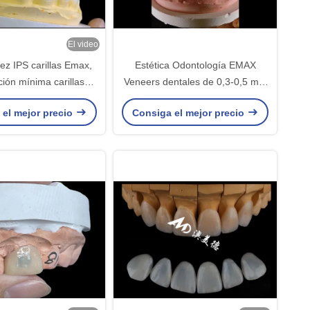
El video
ez IPS carillas Emax,
Estética Odontología EMAX
ión mínima carillas
Veneers dentales de 0,3-0,5 mm
dental Emax
de espesor para restauraciones
 el mejor precio
Consiga el mejor precio
estéticas