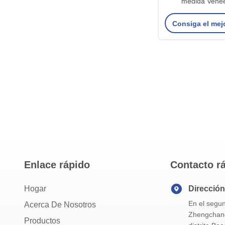
medida Vene
Impresión digita
Consiga el mej
alinea
Enlace rápido
Contacto r
Hogar
Dirección
En el segun
Acerca De Nosotros
Zhengchangd
Productos