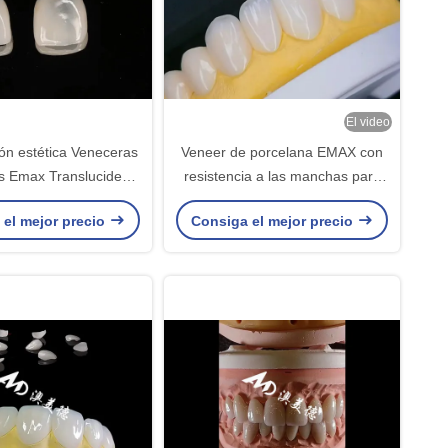
El video
ón estética Veneceras
Veneer de porcelana EMAX con
s Emax Translucidez
resistencia a las manchas para
uperficie pulida
restauraciones estéticas de
 el mejor precio
Consiga el mejor precio
aspecto natural