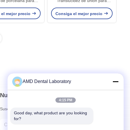
s de porcelana para
Translucidez de unión para
as restauraciones
restauraciones estéticas precisas
 el mejor precio
Consiga el mejor precio
dentales
AMD Dental Laboratory
Nuestro boletín
4:15 PM
Suscríbete a nuestro boletín para obtener descuentos y más.
Good day, what product are you looking 
for?