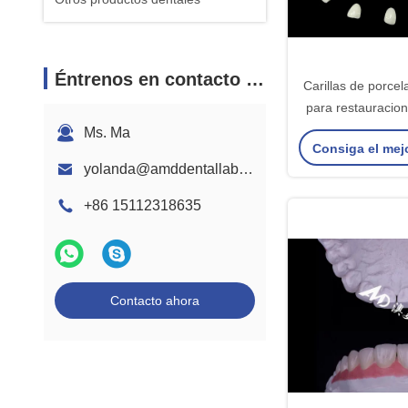
Éntrenos en contacto con
Carillas de porce
para restauracion
frontales de asp
Ms. Ma
Consiga el mej
yolanda@amddentallab.com
+86 15112318635
Contacto ahora