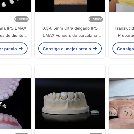
El video
El video
lana IPS EMAX
0.3-0.5mm Ultra delgado IPS
Translucid
es de dientes
EMAX Veneers de porcelana
Preparac
ecto natural
para el cambio de imagen de la
or precio
Consiga el mejor precio
Consiga
sonrisa estética