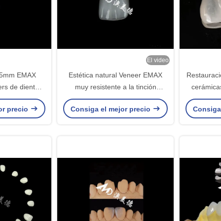
El video
-0.5mm EMAX
Estética natural Veneer EMAX
Restauraci
rs de dientes
muy resistente a la tinción
cerámica
natural
Veneers cerámicos EMAX
con s
or precio
Consiga el mejor precio
Consiga