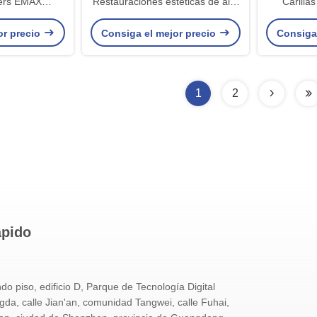
ers EMAX
Restauraciones estéticas de alta
Carilla
l bellamente
precisión con una durabilidad
hermos
or precio
Consiga el mejor precio
Consiga
da
superior
1
2
ápido
do piso, edificio D, Parque de Tecnología Digital
a, calle Jian'an, comunidad Tangwei, calle Fuhai,