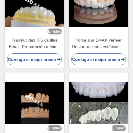
El video
Translucidez IPS carillas
Porcelana EMAX Veneer
Emax, Preparación mínima
Restauraciones estéticas de
carillas dental Emax
alta precisión con una
Consiga el mejor precio
Consiga el mejor precio
durabilidad superior
El video
El video