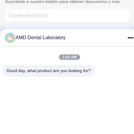
Suscríbete a nuestro boletín para obtener descuentos y más.
AMD Dental Laboratory
1:01 AM
Éntrenos En Contacto Con
Good day, what product are you looking for?
Políticas de privacidad
|
Mapa del Sitio
| Buena calidad de China
Corona Dental Zirconia Proveedor. © de Copyright 2024-2026
AMD Dental Laboratory . Todos los derechos reservados.