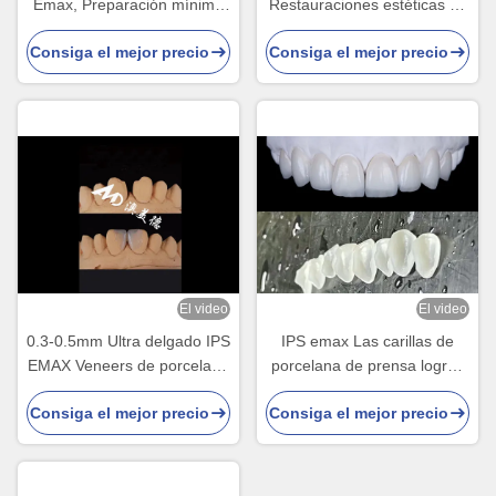
Emax, Preparación mínima
Restauraciones estéticas de
carillas dental Emax
alta precisión con una
Consiga el mejor precio
Consiga el mejor precio
durabilidad superior
El video
El video
0.3-0.5mm Ultra delgado IPS
IPS emax Las carillas de
EMAX Veneers de porcelana
porcelana de prensa logran
para el cambio de imagen
una sonrisa natural y
Consiga el mejor precio
Consiga el mejor precio
de la sonrisa estética
radiante