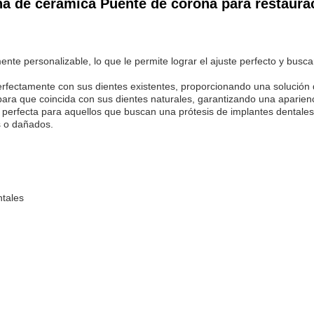
ona de cerámica Puente de corona para restaura
te personalizable, lo que le permite lograr el ajuste perfecto y bus
rfectamente con sus dientes existentes, proporcionando una solución 
ara que coincida con sus dientes naturales, garantizando una aparienc
n perfecta para aquellos que buscan una prótesis de implantes dental
s o dañados.
ntales