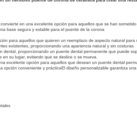
con un hermoso puente de corona de cerámica para crear una resta
lo convierte en una excelente opción para aquellos que se han sometido a
a base segura y estable para el puente de la corona.
pción para aquellos que quieren un reemplazo de aspecto natural para s
ntes existentes, proporcionando una apariencia natural y sin costuras.
ión dental, proporcionando un puente dental permanente que puede sopo
e en su lugar, evitando que se deslice o se mueva.
una excelente opción para aquellos que desean un puente dental perma
na opción conveniente y prácticaEl diseño personalizable garantiza una 
ntales