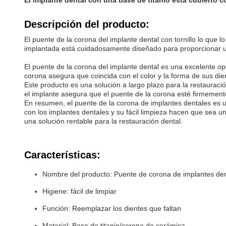
El implante dental con una base de titanio está cubierto 
Descripción del producto:
El puente de la corona del implante dental con tornillo lo que 
implantada está cuidadosamente diseñado para proporcionar un
El puente de la corona del implante dental es una excelente o
corona asegura que coincida con el color y la forma de sus die
Este producto es una solución a largo plazo para la restaurac
el implante asegura que el puente de la corona esté firmement
En resumen, el puente de la corona de implantes dentales es 
con los implantes dentales y su fácil limpieza hacen que sea u
una solución rentable para la restauración dental.
Características:
Nombre del producto: Puente de corona de implantes de
Higiene: fácil de limpiar
Función: Reemplazar los dientes que faltan
Material: Base de titanio/corona de cerámica