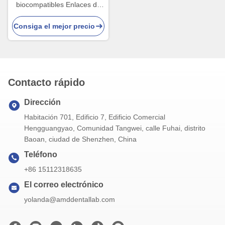
biocompatibles Enlaces de
restauración dental sin
Consiga el mejor precio
costuras con resistencia a
las manchas
Contacto rápido
Dirección
Habitación 701, Edificio 7, Edificio Comercial
Hengguangyao, Comunidad Tangwei, calle Fuhai, distrito
Baoan, ciudad de Shenzhen, China
Teléfono
+86 15112318635
El correo electrónico
yolanda@amddentallab.com