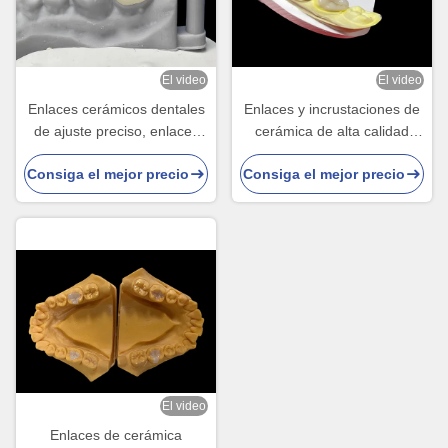
El video
El video
Enlaces cerámicos dentales
Enlaces y incrustaciones de
de ajuste preciso, enlaces
cerámica de alta calidad
de porcelana y enlaces
para la restauración dental
Consiga el mejor precio
Consiga el mejor precio
aprobados por la FDA.
sin costuras y de larga
duración
El video
Enlaces de cerámica