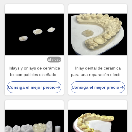
El video
Inlays y onlays de cerámica
Inlay dental de cerámica
biocompatibles diseñados
para una reparación efectiva
para una durabilidad
de los dientes con
Consiga el mejor precio
Consiga el mejor precio
confortable e integración
soluciones de porcelana
perfecta con los dientes
duraderas y estéticas para
naturales
una restauración duradera