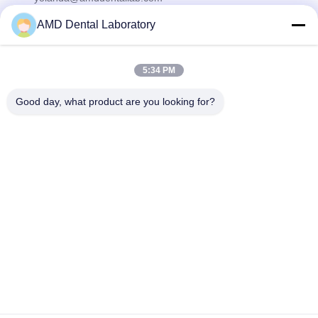
AMD Dental Laboratory
Nuestro boletín
5:34 PM
Suscríbete a nuestro boletín para obtener descuentos y más.
Good day, what product are you looking for?
Éntrenos En Contacto Con
Políticas de privacidad
|
Mapa del Sitio
| Buena calidad de China