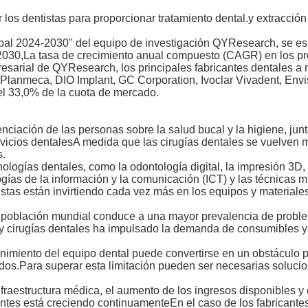
 los dentistas para proporcionar tratamiento dental.y extracción
obal 2024-2030" del equipo de investigación QYResearch, se e
 2030,La tasa de crecimiento anual compuesto (CAGR) en los pr
esarial de QYResearch, los principales fabricantes dentales a 
anmeca, DIO Implant, GC Corporation, Ivoclar Vivadent, Envist
l 33,0% de la cuota de mercado.
nciación de las personas sobre la salud bucal y la higiene, jun
icios dentalesA medida que las cirugías dentales se vuelven m
s.
ologías dentales, como la odontología digital, la impresión 3D, 
logías de la información y la comunicación (ICT) y las técnica
tas están invirtiendo cada vez más en los equipos y materiale
a población mundial conduce a una mayor prevalencia de probl
 y cirugías dentales ha impulsado la demanda de consumibles y
tenimiento del equipo dental puede convertirse en un obstáculo 
os.Para superar esta limitación pueden ser necesarias solucion
raestructura médica, el aumento de los ingresos disponibles y 
tes está creciendo continuamenteEn el caso de los fabricante