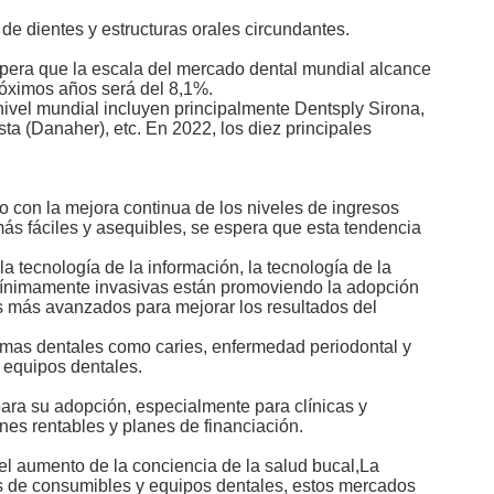
 de dientes y estructuras orales circundantes.
spera que la escala del mercado dental mundial alcance
óximos años será del 8,1%.
nivel mundial incluyen principalmente Dentsply Sirona,
a (Danaher), etc. En 2022, los diez principales
to con la mejora continua de los niveles de ingresos
ás fáciles y asequibles, se espera que esta tendencia
la tecnología de la información, la tecnología de la
s mínimamente invasivas están promoviendo la adopción
s más avanzados para mejorar los resultados del
emas dentales como caries, enfermedad periodontal y
 equipos dentales.
para su adopción, especialmente para clínicas y
es rentables y planes de financiación.
el aumento de la conciencia de la salud bucal,La
s de consumibles y equipos dentales, estos mercados