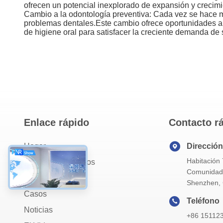
ofrecen un potencial inexplorado de expansión y crecimi
Cambio a la odontología preventiva: Cada vez se hace má
problemas dentales.Este cambio ofrece oportunidades a l
de higiene oral para satisfacer la creciente demanda de
Enlace rápido
Contacto r
Hogar
Dirección
Habitación 
Acerca De Nosotros
Comunidad T
Productos
Shenzhen, 
Casos
Teléfono
Noticias
+86 15112