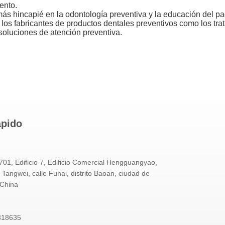
ento.
s hincapié en la odontología preventiva y la educación del pac
os fabricantes de productos dentales preventivos como los trat
 soluciones de atención preventiva.
ápido
701, Edificio 7, Edificio Comercial Hengguangyao,
angwei, calle Fuhai, distrito Baoan, ciudad de
China
318635