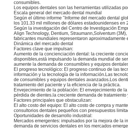
consumibles.
Los equipos dentales son las herramientas utilizadas por
Escala general del mercado dental mundial
Según el último informe "Informe del mercado dental gl
los 101.33 mil millones de dólares estadounidenses en
Según la investigación del Centro de Investigación Empr
Align Technology, Dentium, Straumann,Solventum (3M), Pl
fabricantes mundiales representaron aproximadamente e
Dinámica del mercado dental
Factores clave que impulsan:
Aumento de la concienciación dental: la creciente concie
disponibles,está impulsando la demanda mundial de serv
aumente la demanda de consumibles y equipos dentale
El progreso tecnológico: El progreso continuo de las tecn
información y la tecnología de la información.Las tecno
de consumibles y equipos dentales avanzados.Los dentis
tratamiento del paciente y la eficiencia de la práctica.
Envejecimiento de la población: El envejecimiento de l
pérdida de dientes.la creciente demanda de tratamiento
Factores principales que obstaculizan:
El alto costo del equipo: El alto costo de compra y man
consultorios dentales pequeños con presupuestos limitad
Oportunidades de desarrollo industrial:
Mercados emergentes: impulsados por la mejora de la inf
demanda de servicios dentales en los mercados emergen