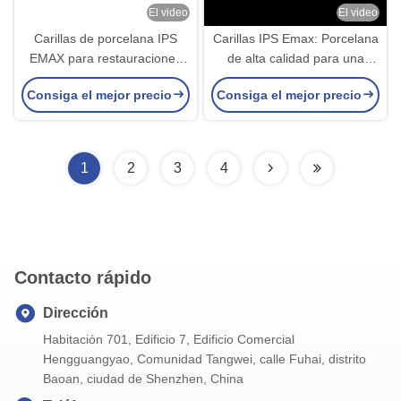
El video
El video
Carillas de porcelana IPS
Carillas IPS Emax: Porcelana
EMAX para restauraciones
de alta calidad para una
de dientes frontales de
sonrisa natural
Consiga el mejor precio
Consiga el mejor precio
aspecto natural
1
2
3
4
Contacto rápido
Dirección
Habitación 701, Edificio 7, Edificio Comercial
Hengguangyao, Comunidad Tangwei, calle Fuhai, distrito
Baoan, ciudad de Shenzhen, China