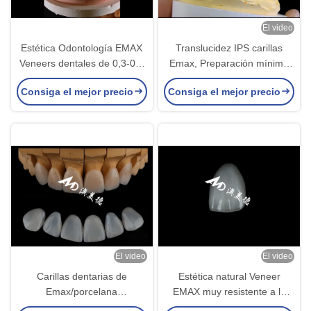
El video
Estética Odontología EMAX
Translucidez IPS carillas
Veneers dentales de 0,3-0,5
Emax, Preparación mínima
mm de espesor para
carillas dental Emax
Consiga el mejor precio
Consiga el mejor precio
restauraciones estéticas
El video
El video
Carillas dentarias de
Estética natural Veneer
Emax/porcelana
EMAX muy resistente a la
personalizadas de alta
tinción Veneers cerámicos