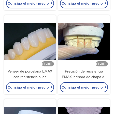
Consiga el mejor precio
Consiga el mejor precio
precisión para odontología
EMAX
cosmética
El video
El video
Veneer de porcelana EMAX
Precisión de resistencia
con resistencia a las
EMAX incisora de chapa de
manchas para
porcelana para
Consiga el mejor precio
Consiga el mejor precio
restauraciones estéticas de
restauraciones estéticas de
aspecto natural
aspecto natural